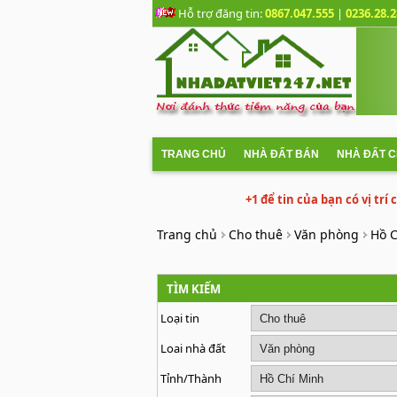
Hỗ trợ đăng tin:
0867.047.555
|
0236.28.2
TRANG CHỦ
NHÀ ĐẤT BÁN
NHÀ ĐẤT 
+1 để tin của bạn có vị trí
Trang chủ
Cho thuê
Văn phòng
Hồ 
TÌM KIẾM
Loại tin
Loai nhà đất
Tỉnh/Thành