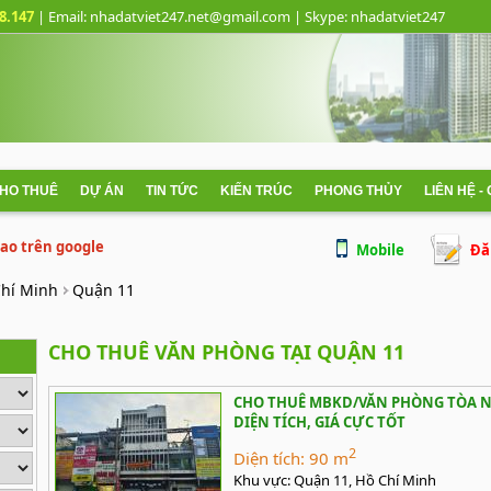
8.147
| Email: nhadatviet247.net@gmail.com
| Skype:
nhadatviet247
CHO THUÊ
DỰ ÁN
TIN TỨC
KIẾN TRÚC
PHONG THỦY
LIÊN HỆ -
 cao trên google
Mobile
Đă
Chí Minh
Quận 11
CHO THUÊ VĂN PHÒNG TẠI QUẬN 11
CHO THUÊ MBKD/VĂN PHÒNG TÒA NH
DIỆN TÍCH, GIÁ CỰC TỐT
2
Diện tích:
90 m
Khu vực:
Quận 11, Hồ Chí Minh