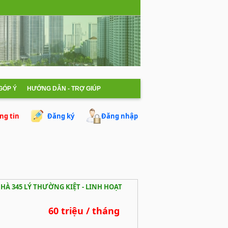
 GÓP Ý
HƯỚNG DẪN - TRỢ GIÚP
ng tin
Đăng ký
Đăng nhập
À 345 LÝ THƯỜNG KIỆT - LINH HOẠT
60 triệu / tháng