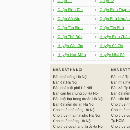
Quận 11
Quận 12
Quận Bình Tân
Quận Bình Thạnh
Quận Gò Vấp
Quận Phú Nhuận
Quận Tân Bình
Quận Tân Phú
Quận Thủ Đức
Huyện Bình Chán
Huyện Cần Giờ
Huyện Củ Chi
Huyện Hóc Môn
Huyện Nhà Bè
NHÀ ĐẤT HÀ NỘI
NHÀ ĐẤT 
Bán nhà riêng Hà Nội
Bán nhà T
Bán đất Hà Nội
Bán nhà mặ
Bán nhà mặt phố Hà Nội
Bán đất Tp
Bán căn hộ chung cư Hà Nội
Bán đất nề
Bán biệt thự trong dự án Hà Nội
Bán căn hộ
Bán đất nền dự án Hà Nội
Cho thuê n
Cho thuê nhà riêng Hà Nội
Cho thuê n
Cho thuê nhà mặt phố Hà Nội
Cho thuê cử
Tp.HCM
Cho thuê nhà trọ Hà Nội
Cho thuê cửa hàng, ki ốt Hà Nội
Cho thuê v