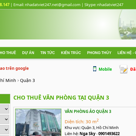
8.147
| Email: nhadatviet247.net@gmail.com
| Skype:
nhadatviet247
CHO THUÊ
DỰ ÁN
TIN TỨC
KIẾN TRÚC
PHONG THỦY
LIÊN HỆ -
 cao trên google
Mobile
Đă
Chí Minh
Quận 3
CHO THUÊ VĂN PHÒNG TẠI QUẬN 3
VĂN PHÒNG ẢO QUẬN 3
2
Diện tích:
30 m
Khu vực:
Quận 3, Hồ Chí Minh
Liên hệ:
Nga Sky
-
0901493622