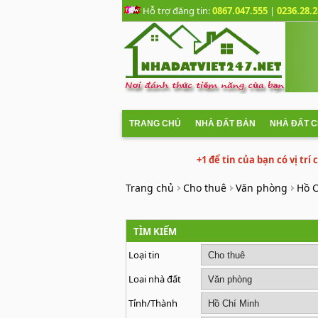
Hỗ trợ đăng tin:
0867.047.555
|
0236.28.2
TRANG CHỦ
NHÀ ĐẤT BÁN
NHÀ ĐẤT 
+1 để tin của bạn có vị trí
Trang chủ
Cho thuê
Văn phòng
Hồ 
TÌM KIẾM
Loại tin
Loai nhà đất
Tỉnh/Thành