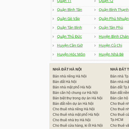
Quận 11
Quận 12
Quận Bình Tân
Quận Bình Thạnh
Quận Gò Vấp
Quận Phú Nhuận
Quận Tân Bình
Quận Tân Phú
Quận Thủ Đức
Huyện Bình Chán
Huyện Cần Giờ
Huyện Củ Chi
Huyện Hóc Môn
Huyện Nhà Bè
NHÀ ĐẤT HÀ NỘI
NHÀ ĐẤT 
Bán nhà riêng Hà Nội
Bán nhà T
Bán đất Hà Nội
Bán nhà mặ
Bán nhà mặt phố Hà Nội
Bán đất Tp
Bán căn hộ chung cư Hà Nội
Bán đất nề
Bán biệt thự trong dự án Hà Nội
Bán căn hộ
Bán đất nền dự án Hà Nội
Cho thuê n
Cho thuê nhà riêng Hà Nội
Cho thuê n
Cho thuê nhà mặt phố Hà Nội
Cho thuê cử
Tp.HCM
Cho thuê nhà trọ Hà Nội
Cho thuê cửa hàng, ki ốt Hà Nội
Cho thuê v