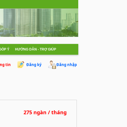
 GÓP Ý
HƯỚNG DẪN - TRỢ GIÚP
ng tin
Đăng ký
Đăng nhập
275 ngàn / tháng