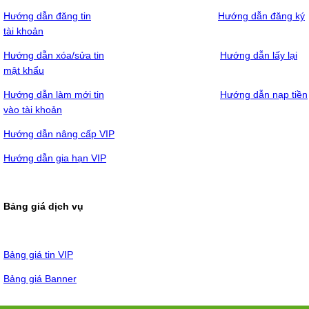
Hướng dẫn đăng tin
Hướng dẫn đăng ký
tài khoản
Hướng dẫn xóa/sửa tin
Hướng dẫn lấy lại
mật khẩu
Hướng dẫn làm mới tin
Hướng dẫn nạp tiền
vào tài khoản
Hướng dẫn nâng cấp VIP
Hướng dẫn gia hạn VIP
Bảng giá dịch vụ
Bảng giá tin VIP
Bảng giá Banner